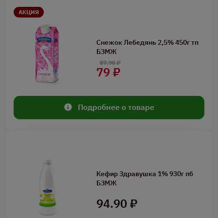
АКЦИЯ
Снежок Лебедянь 2,5% 450г тп
БЗМЖ
87.90 ₽
79 ₽
Подробнее о товаре
Кефир Здравушка 1% 930г пб
БЗМЖ
94.90 ₽