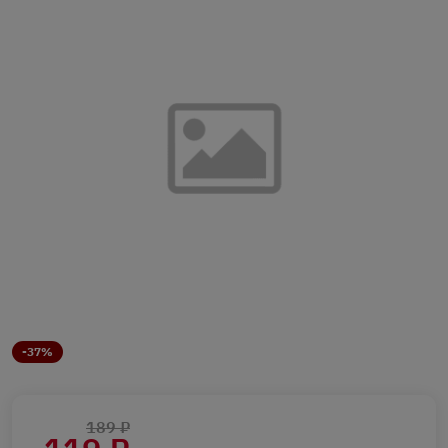
-37%
189 ₽