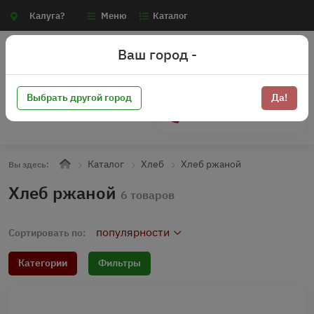
Калуга?
Меню
Каталог
Ваш город -
Выбрать другой город
Да!
+7 (910) 910-70-15
Каталог
Хлеб
Хлеб ржаной
Вы здесь:
Хлеб ржаной
6 товаров
популярности
Сортировать по:
Категории
Фильтры