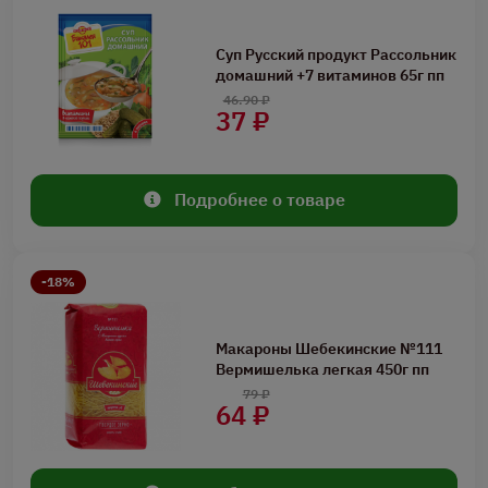
Суп Русский продукт Рассольник
домашний +7 витаминов 65г пп
46.90 ₽
37 ₽
Подробнее о товаре
-18%
Макароны Шебекинские №111
Вермишелька легкая 450г пп
79 ₽
64 ₽