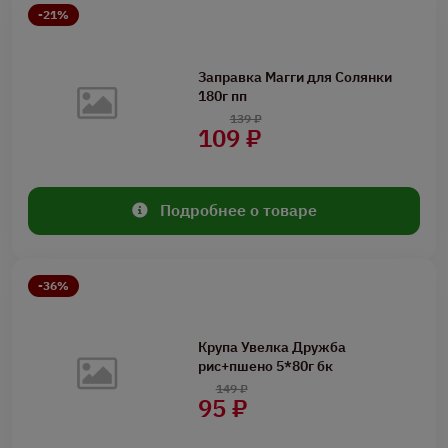
-21%
Заправка Магги для Солянки
180г пп
139 ₽
109 ₽
Подробнее о товаре
-36%
Крупа Увелка Дружба
рис+пшено 5*80г бк
149 ₽
95 ₽