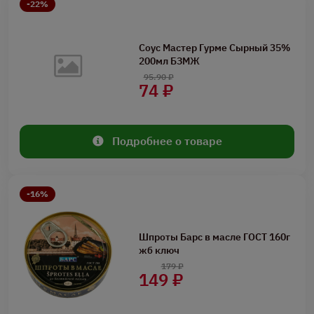
-22%
Соус Мастер Гурме Сырный 35%
200мл БЗМЖ
95.90 ₽
74 ₽
Подробнее о товаре
-16%
Шпроты Барс в масле ГОСТ 160г
жб ключ
179 ₽
149 ₽