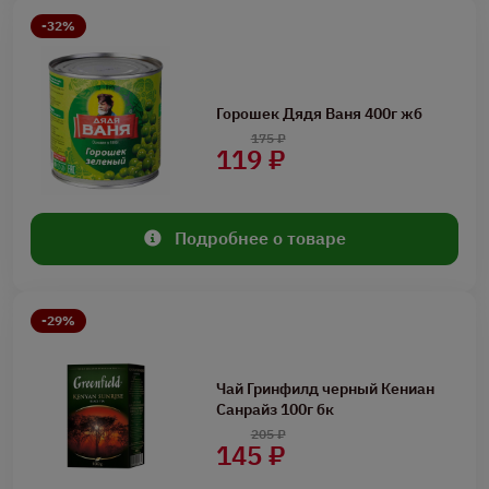
-32%
Горошек Дядя Ваня 400г жб
175 ₽
119 ₽
Подробнее о товаре
-29%
Чай Гринфилд черный Кениан
Санрайз 100г бк
205 ₽
145 ₽