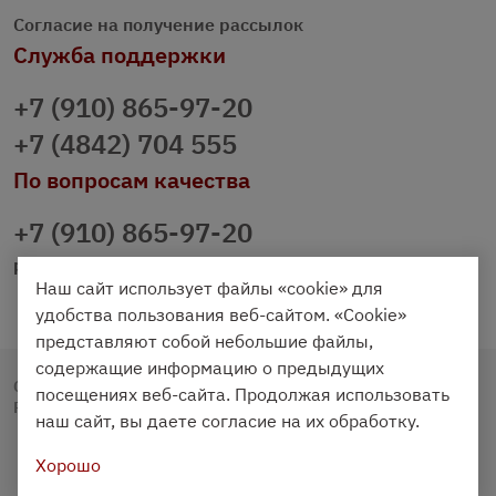
Согласие на получение рассылок
Служба поддержки
+7 (910) 865-97-20
+7 (4842) 704 555
По вопросам качества
+7 (910) 865-97-20
prazdnichniy40@palmi.ru
Наш сайт использует файлы «cookie» для
удобства пользования веб-сайтом. «Cookie»
представляют собой небольшие файлы,
содержащие информацию о предыдущих
Copyright © 2020 - 2026. Праздничный Стол.
посещениях веб-сайта. Продолжая использовать
Разработка и продвижение -
Vegas Studio
наш сайт, вы даете согласие на их обработку.
Хорошо