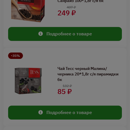
Санрайз 100*1,8г с/я бк
407 ₽
249 ₽
Подробнее о товаре
-35%
Чай Тесс черный Малина/
черника 20*1,8г с/я пирамидки
бк
132 ₽
85 ₽
Подробнее о товаре