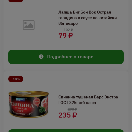
Лапша Биг Бон Вок Острая
говядина в соусе по китайски
85г ведро
102 ₽
79 ₽
Подробнее о товаре
-18%
Свинина тушеная Барс Экстра
ГОСТ 325г жб ключ
290 ₽
235 ₽