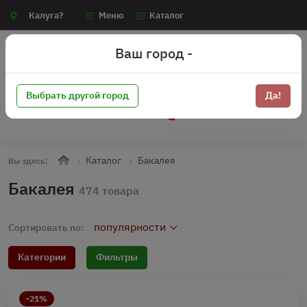
Калуга?
Меню
Каталог
Ваш город -
Выбрать другой город
Да!
+7 (910) 910-70-15
Каталог
Бакалея
Вы здесь:
Бакалея
474 товара
популярности
Сортировать по:
Категории
Фильтры
-21%