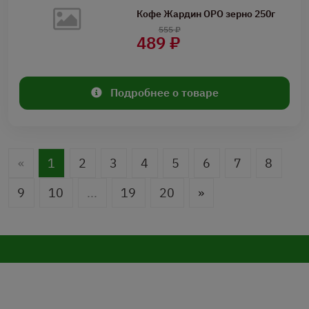
Кофе Жардин ОРО зерно 250г
555 ₽
489 ₽
Подробнее о товаре
«
1
2
3
4
5
6
7
8
9
10
...
19
20
»