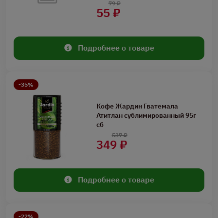
79 ₽
55 ₽
Подробнее о товаре
-35%
Кофе Жардин Гватемала
Атитлан сублимированный 95г
сб
537 ₽
349 ₽
Подробнее о товаре
-22%