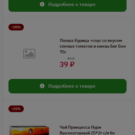
Подробнее о товаре
-20%
Лапша Курица +соус со вкусом
спелых томатов и кинзы Биг Бон
75г
49 ₽
39 ₽
Подробнее о товаре
-21%
Чай Принцесса Нури
Высокогорный 25*2г с/я бк