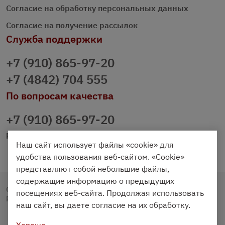
Согласие на обработку персональных данных
Согласие на получение рассылок
Служба поддержки
+7 (910) 865-97-20
+7 (4842) 704 555
По вопросам качества
+7 (910) 865-97-20
prazdnichniy40@palmi.ru
Наш сайт использует файлы «cookie» для
удобства пользования веб-сайтом. «Cookie»
представляют собой небольшие файлы,
содержащие информацию о предыдущих
Copyright © 2020 - 2026. Праздничный Стол.
посещениях веб-сайта. Продолжая использовать
Разработка и продвижение -
Vegas Studio
наш сайт, вы даете согласие на их обработку.