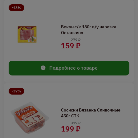
-43%
Бекон с/к 180г в/у нарезка
Останкино
279 ₽
159 ₽
Подробнее о товаре
-37%
Сосиски Вязанка Сливочные
450г СТК
319 ₽
199 ₽