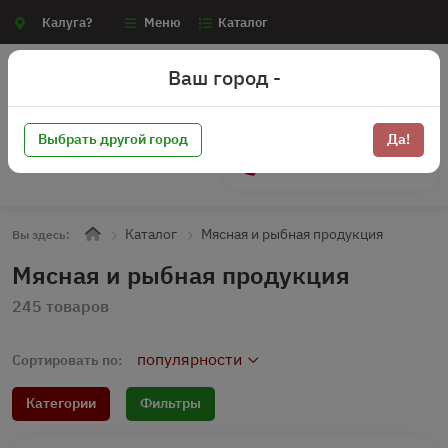
Калуга?
Меню
Каталог
Ваш город -
Выбрать другой город
Да!
+7 (910) 910-70-15
Каталог
Мясная и рыбная продукция
Вы здесь:
Мясная и рыбная продукция
245 товаров
популярности
Сортировать по:
Категории
Фильтры