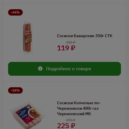
-44%
Сосиски Баварские 350г СТК
215 ₽
119 ₽
Подробнее о товаре
-18%
Сосиски Копченые по-
Черкизовски 400г газ
Черкизовский МК
275 ₽
225 ₽