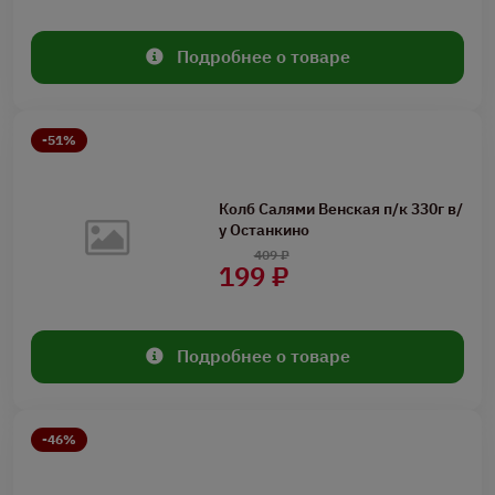
Подробнее о товаре
-51%
Колб Салями Венская п/к 330г в/
у Останкино
409 ₽
199 ₽
Подробнее о товаре
-46%