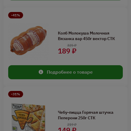
-41%
Колб Молокуша Молочная
Вязанка вар 450г вектор СТК
325 ₽
189 ₽
Подробнее о товаре
-31%
Чебу-пицца Горячая штучка
Пеперони 250г СТК
219 ₽
149 ₽