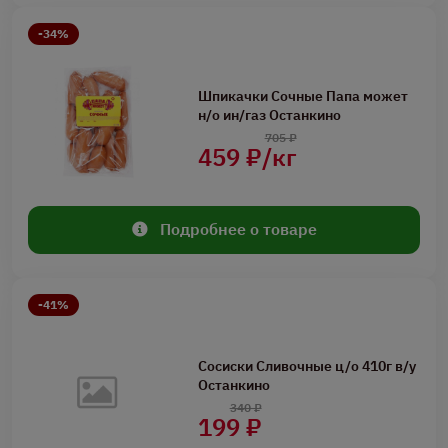
-34%
Шпикачки Сочные Папа может
н/о ин/газ Останкино
705 ₽
459 ₽/кг
Подробнее о товаре
-41%
Сосиски Сливочные ц/о 410г в/у
Останкино
340 ₽
199 ₽