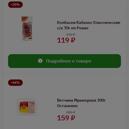
-20%
Колбаски Кабанос Классические
с/к 70г пп Ремит
150 ₽
119 ₽
Подробнее о товаре
-44%
Ветчина Мраморная 300г
Останкино
285 ₽
159 ₽