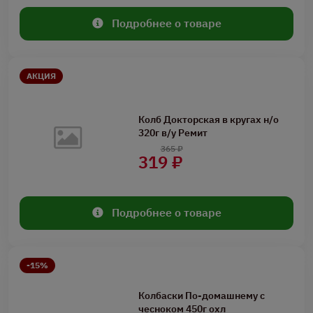
Подробнее о товаре
АКЦИЯ
Колб Докторская в кругах н/о
320г в/у Ремит
365 ₽
319 ₽
Подробнее о товаре
-15%
Колбаски По-домашнему с
чесноком 450г охл