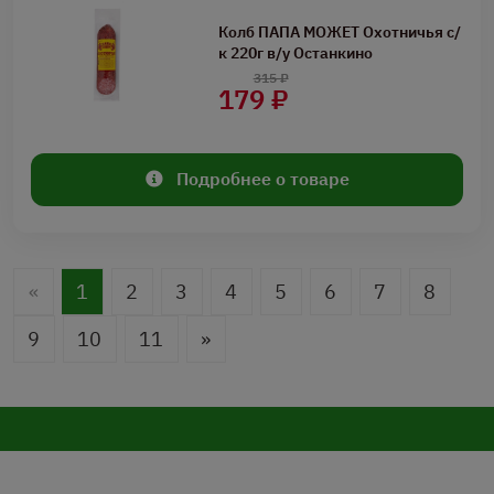
Колб ПАПА МОЖЕТ Охотничья с/
к 220г в/у Останкино
315 ₽
179 ₽
Подробнее о товаре
«
1
2
3
4
5
6
7
8
9
10
11
»