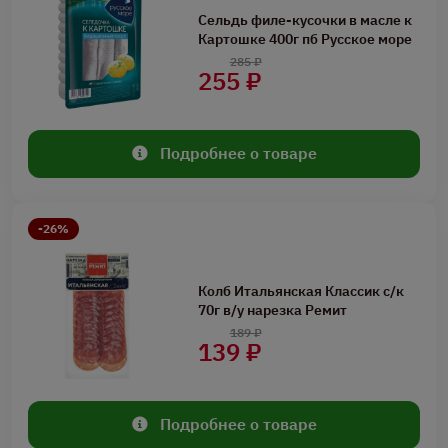
Сельдь филе-кусочки в масле к
Картошке 400г пб Русское море
285 ₽
255 ₽
Подробнее о товаре
-26%
Колб Итальянская Классик с/к
70г в/у нарезка Ремит
189 ₽
139 ₽
Подробнее о товаре