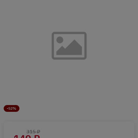
-52%
315 ₽