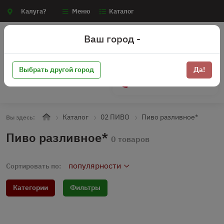
Калуга?
Меню
Каталог
Ваш город -
Выбрать другой город
Да!
+7 (910) 910-70-15
Каталог
02 ПИВО
Пиво разливное*
Вы здесь:
Пиво разливное*
0 товаров
популярности
Сортировать по:
Категории
Фильтры