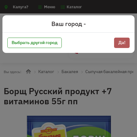
Калуга?
Меню
Каталог
Ваш город -
Выбрать другой город
Да!
+7 (910) 910-70-15
Каталог
Бакалея
Сыпучая бакалейная про
Вы здесь:
Борщ Русский продукт +7
витаминов 55г пп