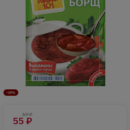
-20%
69 ₽
55 ₽