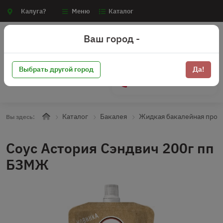
Калуга?
Меню
Каталог
Ваш город -
Выбрать другой город
Да!
+7 (910) 910-70-15
Каталог
Бакалея
Жидкая бакалейная прод
Вы здесь:
Соус Астория Сэндвич 200г пп
БЗМЖ