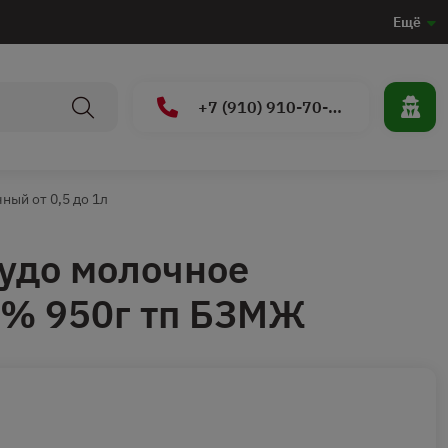
Ещё
+7 (910) 910-70-15
ный от 0,5 до 1л
удо молочное
2% 950г тп БЗМЖ