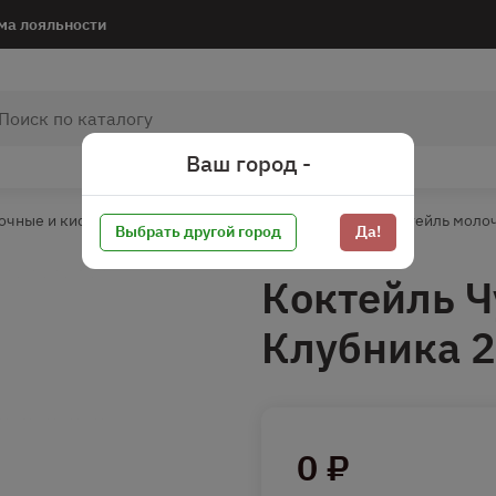
ма лояльности
Ваш город -
очные и кисломолочные
Коктейль молочный
Коктейль молоч
Выбрать другой город
Да!
Коктейль Ч
Клубника 
0 ₽