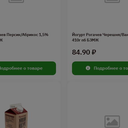
чев Персик/Абрикос 1,5%
Йогурт Рогачев Черешня/Ва
МЖ
410г пб БЗМЖ
₽
84.90 ₽
Подробнее о товаре
Подробнее о т