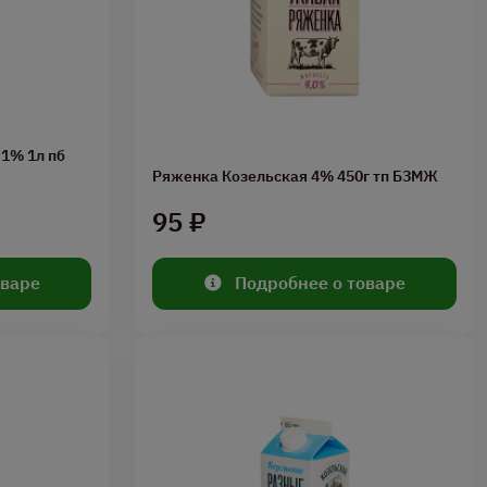
1% 1л пб
Ряженка Козельская 4% 450г тп БЗМЖ
95 ₽
оваре
Подробнее о товаре