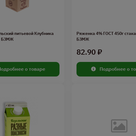
льский питьевой Клубника
Ряженка 4% ГОСТ 450г стак
п БЗМЖ
БЗМЖ
₽
82.90 ₽
Подробнее о товаре
Подробнее о т