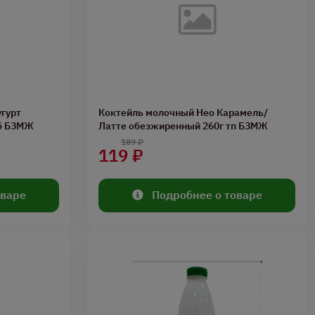
гурт
Коктейль молочный Нео Карамель/
пб БЗМЖ
Латте обезжиренный 260г тп БЗМЖ
189 ₽
119 ₽
оваре
Подробнее о товаре