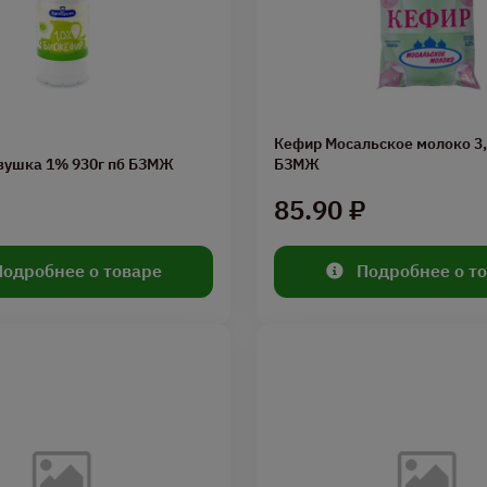
Кефир Мосальское молоко 3,
вушка 1% 930г пб БЗМЖ
БЗМЖ
₽
85.90 ₽
Подробнее о товаре
Подробнее о т