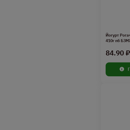
Йогурт Рога
410г пб БЗ
84.90 