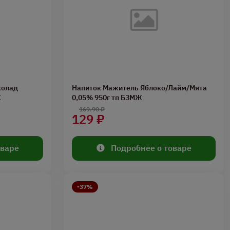
колад
Напиток Мажитель Яблоко/Лайм/Мята
Ж
0,05% 950г тп БЗМЖ
169.90 ₽
129 ₽
оваре
Подробнее о товаре
-37%