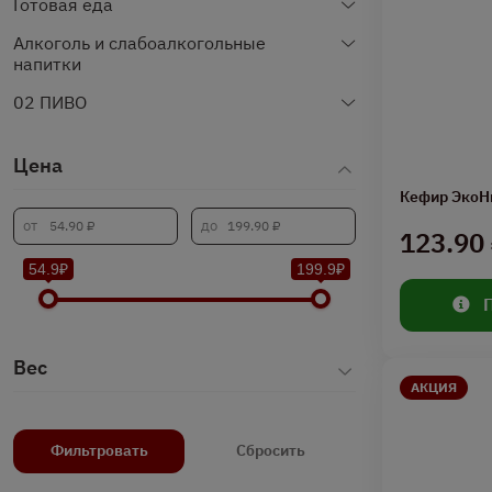
Готовая еда
Алкоголь и слабоалкогольные
напитки
02 ПИВО
Цена
Кефир ЭкоН
123.90
54.9₽
199.9₽
Вес
АКЦИЯ
Фильтровать
Сбросить