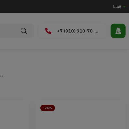
Ещё
+7 (910) 910-70-15
ра
-24%