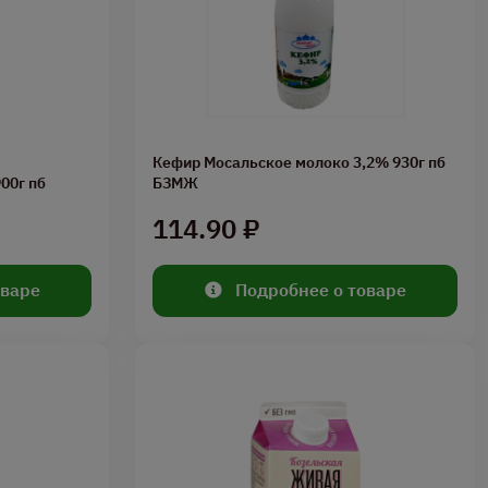
Кефир Мосальское молоко 3,2% 930г пб
00г пб
БЗМЖ
114.90 ₽
оваре
Подробнее о товаре