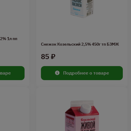
2% 1л пп
Снежок Козельский 2,5% 450г тп БЗМЖ
85 ₽
оваре
Подробнее о товаре