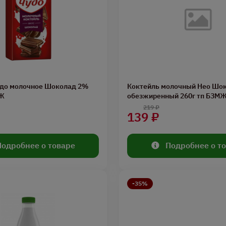
удо молочное Шоколад 2%
Коктейль молочный Нео Шо
МЖ
обезжиренный 260г тп БЗМ
219 ₽
139 ₽
Подробнее о товаре
Подробнее о т
-35%