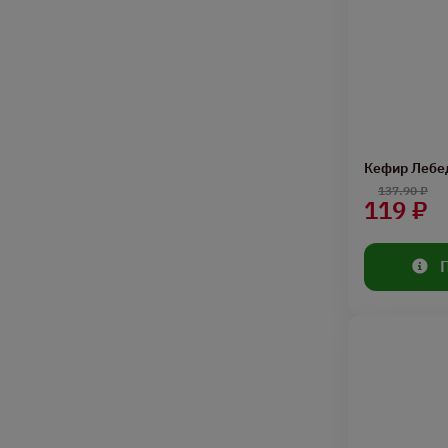
Кефир Лебе
137.90 ₽
119 ₽