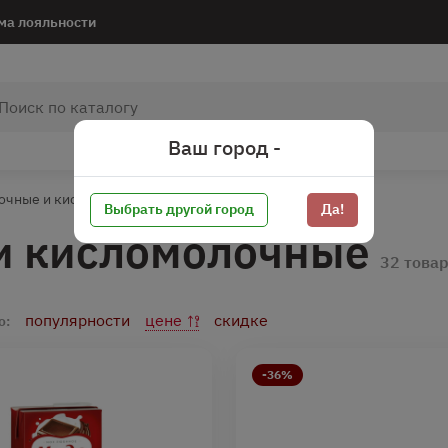
ма лояльности
Ваш город -
очные и кисломолочные
Выбрать другой город
Да!
и кисломолочные
32 това
популярности
цене
скидке
о:
-36%