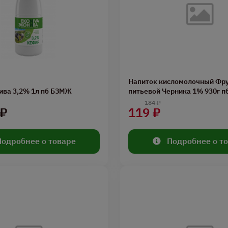
Напиток кисломолочный Фру
ива 3,2% 1л пб БЗМЖ
питьевой Черника 1% 930г 
184 ₽
 ₽
119 ₽
Подробнее о товаре
Подробнее о т