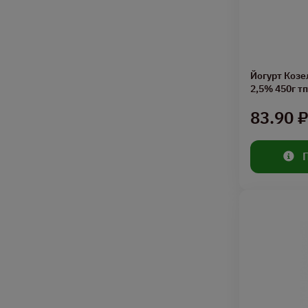
Йогурт Козе
2,5% 450г т
83.90 