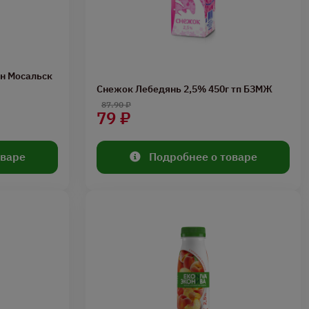
ан Мосальск
Снежок Лебедянь 2,5% 450г тп БЗМЖ
87.90 ₽
79 ₽
оваре
Подробнее о товаре