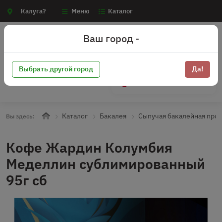
Калуга?
Меню
Каталог
Ваш город -
Выбрать другой город
Да!
+7 (910) 910-70-15
Каталог
Бакалея
Сыпучая бакалейная про
Вы здесь:
Кофе Жардин Колумбия
Меделлин сублимированный
95г сб