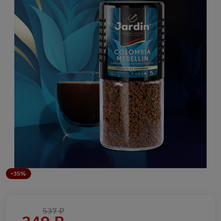
-35%
537 ₽