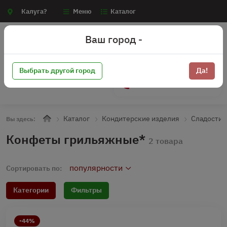
Калуга?
Меню
Каталог
Ваш город -
Выбрать другой город
Да!
+7 (910) 910-70-15
Каталог
Кондитерские изделия
Сладости
Вы здесь:
Конфеты грильяжные*
2 товара
популярности
Сортировать по:
Категории
Фильтры
-44%