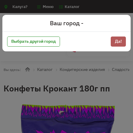
Калуга?
Меню
Каталог
Ваш город -
Выбрать другой город
Да!
+7 (910) 910-70-15
Каталог
Кондитерские изделия
Сладости
Вы здесь:
Конфеты Крокант 180г пп