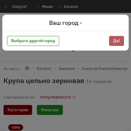
Калуга?
Меню
Каталог
Ваш город -
Выбрать другой город
Да!
+7 (910) 910-70-15
Каталог
Бакалея
Сыпучая бакалейная про
Вы здесь:
Крупа цельно зерновая
16 товаров
популярности
Сортировать по:
Категории
Фильтры
-20%