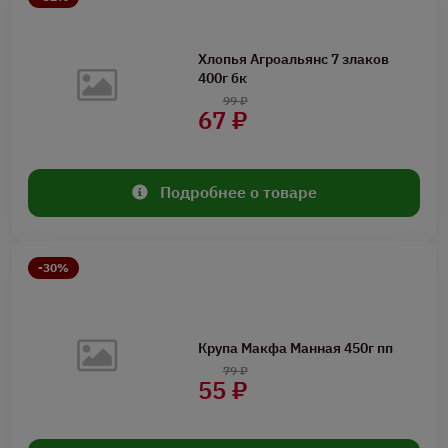
Хлопья Агроальянс 7 злаков
400г бк
99 ₽
67 ₽
Подробнее о товаре
-30%
Крупа Макфа Манная 450г пп
79 ₽
55 ₽