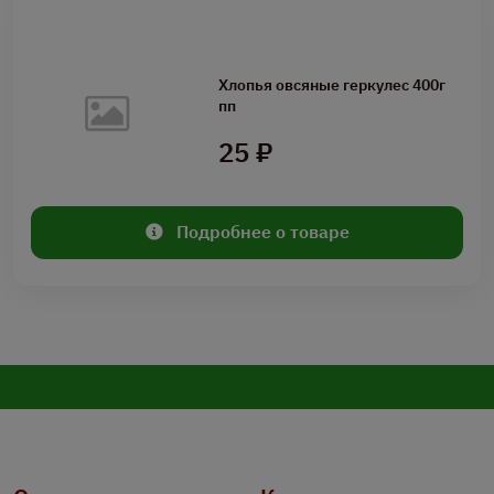
Хлопья овсяные геркулес 400г
пп
25 ₽
Подробнее о товаре