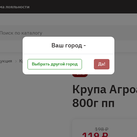
ма лояльности
Ваш город -
дукция
Крупы
Крупа цельно зерновая
Выбрать другой город
Да!
-39%
Крупа Агро
800г пп
198 ₽
119 ₽