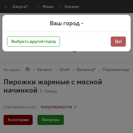
Калуга?
Меню
Каталог
Ваш город -
Выбрать другой город
Да!
+7 (910) 910-70-15
Каталог
Хлеб
Выпечка*
Пирожки жаре
Вы здесь:
Пирожки жареные с мясной
начинкой
1 товар
популярности
Сортировать по:
Категории
Фильтры