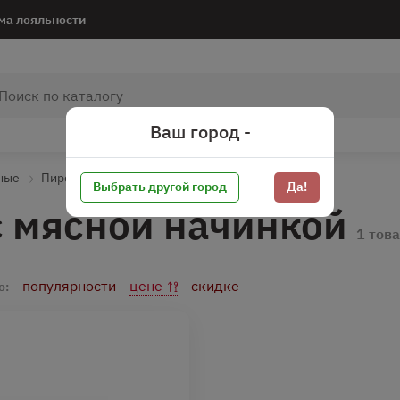
ма лояльности
Ваш город -
ные
Пирожки жареные с мясной начинкой
Выбрать другой город
Да!
 мясной начинкой
1 тов
популярности
цене
скидке
о: