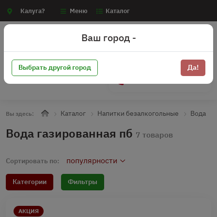
Калуга?
Меню
Каталог
Ваш город -
Выбрать другой город
Да!
+7 (910) 910-70-15
Каталог
Напитки безалкогольные
Вода
Вы здесь:
Вода газированная пб
7 товаров
популярности
Сортировать по:
Категории
Фильтры
АКЦИЯ