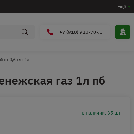
Ещё
+7 (910) 910-70-15
б от 0,6л до 1л
енежская газ 1л пб
в наличии: 35 шт