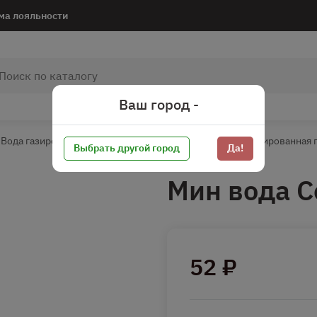
ма лояльности
Ваш город -
Вода газированная
Вода газированная пб
Вода газированная п
Выбрать другой город
Да!
Мин вода С
52 ₽