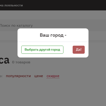
ма лояльности
Ваш город -
Выбрать другой город
Да!
са
0 товаров
популярности
цене
скидке
о: