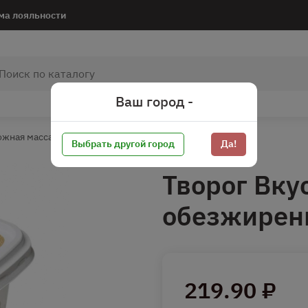
ма лояльности
Ваш город -
ожная масса
Творог классический*
Выбрать другой город
Да!
Творог Вку
обезжирен
219.90 ₽