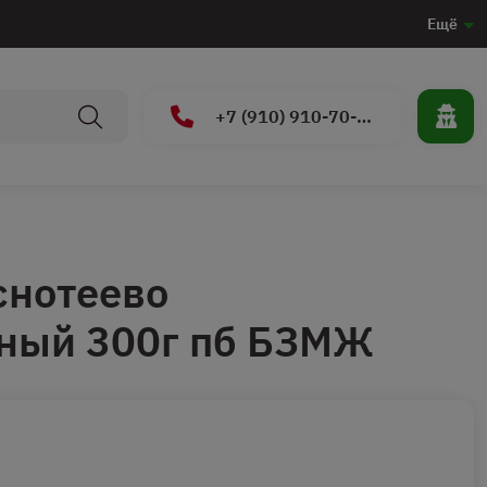
Ещё
+7 (910) 910-70-15
снотеево
ный 300г пб БЗМЖ