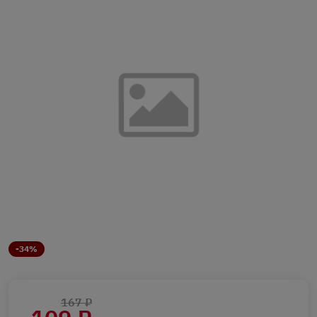
-34%
167 ₽