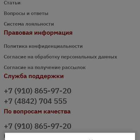
Статьи
Вопросы и ответы
Система лояльности
Правовая информация
Политика конфиденциальности
Согласие на обработку персональных данных
Согласие на получение рассылок
Служба поддержки
+7 (910) 865-97-20
+7 (4842) 704 555
По вопросам качества
+7 (910) 865-97-20
prazdnichniy40@palmi.ru