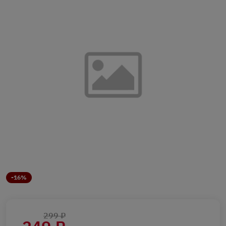
-16%
299 ₽