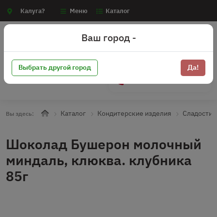
Калуга?
Меню
Каталог
Ваш город -
Выбрать другой город
Да!
+7 (910) 910-70-15
Каталог
Кондитерские изделия
Сладости
Вы здесь:
Шоколад Бушерон молочный
миндаль, клюква. клубника
85г