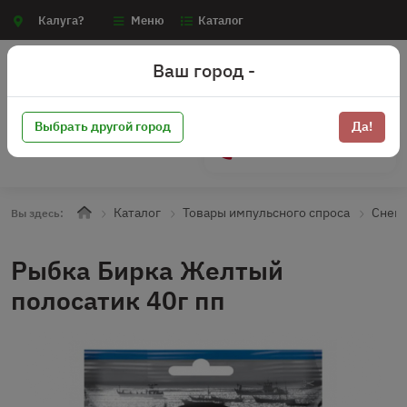
Калуга?
Меню
Каталог
Ваш город -
Выбрать другой город
Да!
+7 (910) 910-70-15
Каталог
Товары импульсного спроса
Снек
Вы здесь:
Рыбка Бирка Желтый
полосатик 40г пп