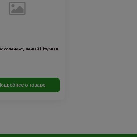
ус солено-сушеный Штурвал
Подробнее о товаре