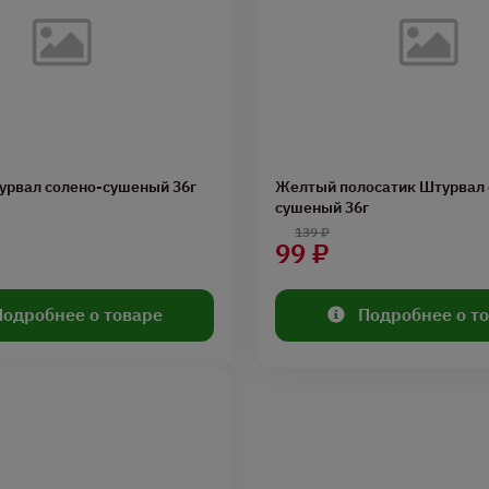
урвал солено-сушеный 36г
Желтый полосатик Штурвал 
сушеный 36г
139 ₽
99 ₽
Подробнее о товаре
Подробнее о т