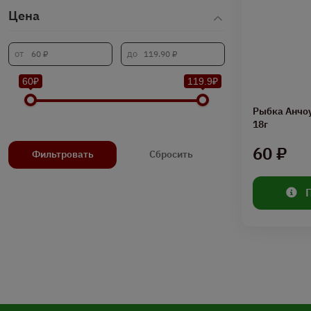
Цена
60₽
119.9₽
Рыбка Анчо
18г
60 ₽
Фильтровать
Сбросить