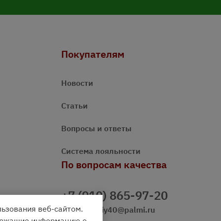
Покупателям
Новости
Статьи
Вопросы и ответы
Система лояльности
По вопросам качества
+7 (910) 865-97-20
льзования веб-сайтом.
prazdnichniy40@palmi.ru
держащие информацию о