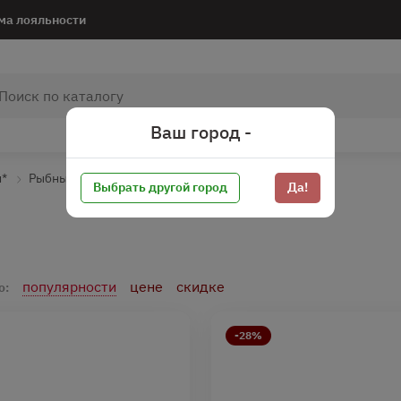
ма лояльности
Ваш город -
и*
Рыбные снеки
Выбрать другой город
Да!
популярности
цене
скидке
о:
-28%