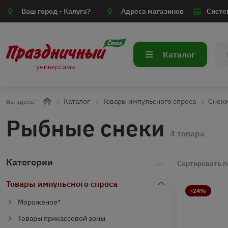
Ваш город -
Калуга?
Адреса магазинов
Систе
Каталог
Каталог
Товары импульсного спроса
Снек
Вы здесь:
Рыбные снеки
4 товара
Категории
Сортировать п
Товары импульсного спроса
-24%
Мороженое*
Товары прикассовой зоны