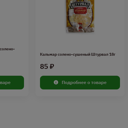
солено-
Кальмар солено-сушеный Штурвал 18г
85 ₽
оваре
Подробнее о товаре