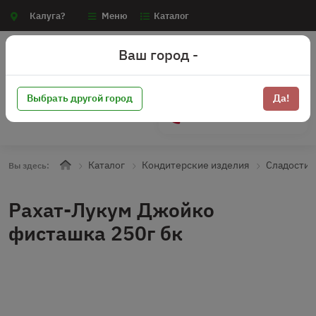
Калуга?
Меню
Каталог
Ваш город -
Выбрать другой город
Да!
+7 (910) 910-70-15
Каталог
Кондитерские изделия
Сладости
Вы здесь:
Рахат-Лукум Джойко
фисташка 250г бк