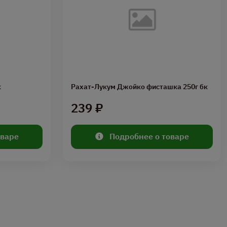
к
Рахат-Лукум Джойко фисташка 250г бк
239 ₽
оваре
Подробнее о товаре