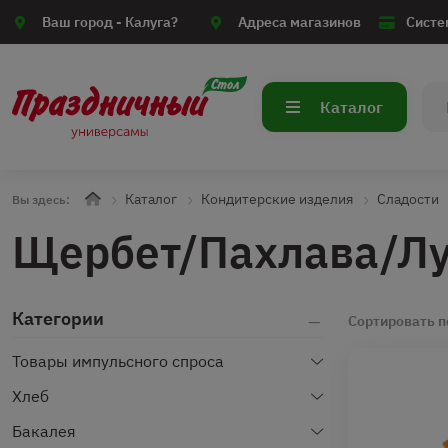
Ваш город -
Калуга?
Адреса магазинов
Систе
Каталог
Каталог
Кондитерские изделия
Сладости
Вы здесь:
Щербет/Пахлава/Л
Категории
Сортировать п
Товары импульсного спроса
Хлеб
Бакалея