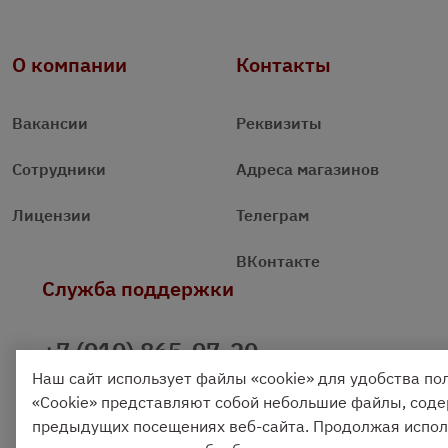
О компании
Контакты
Вакансии
Реквизиты
Сотрудники
Адреса магазинов
Лицензии
Телеграм
ВКонтакте
Служба поддержки
+7 (910) 865-97-20
Наш сайт использует файлы «cookie» для удобства по
+7 (4842) 704 555
«Cookie» представляют собой небольшие файлы, со
предыдущих посещениях веб-сайта. Продолжая исполь