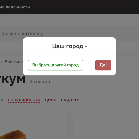
ма лояльности
Ваш город -
Восточные сладости*
Щербет/Пахлава/Лукум
Выбрать другой город
Да!
укум
3 товара
популярности
цене
скидке
о: