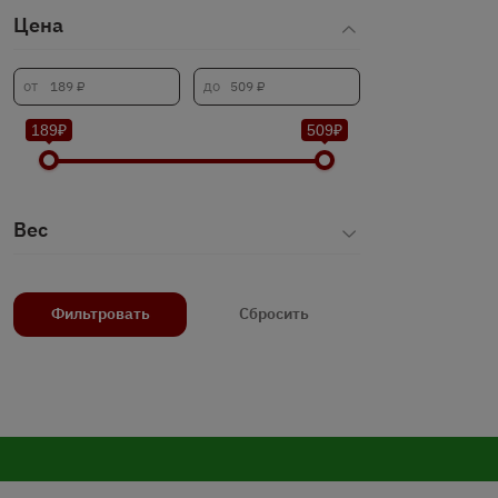
Цена
189₽
509₽
Вес
Фильтровать
Сбросить