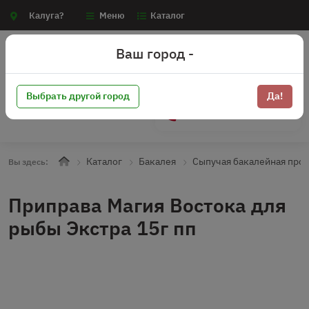
Калуга?
Меню
Каталог
Ваш город -
Выбрать другой город
Да!
+7 (910) 910-70-15
Каталог
Бакалея
Сыпучая бакалейная про
Вы здесь:
Приправа Магия Востока для
рыбы Экстра 15г пп