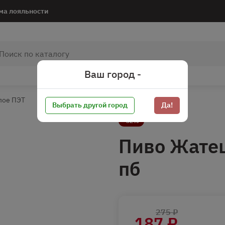
ма лояльности
Ваш город -
лое ПЭТ
Выбрать другой город
Да!
-32%
Пиво Жатец
пб
275 ₽
187 ₽