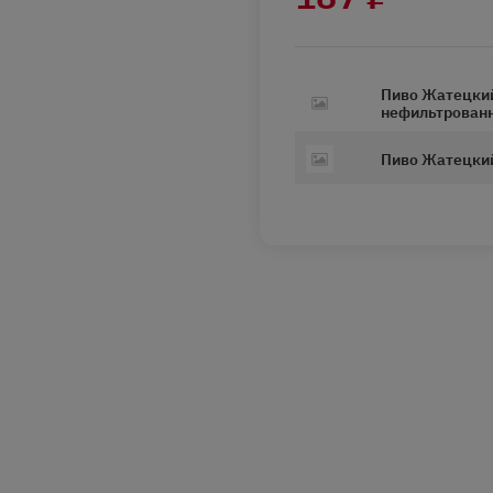
Пиво Жатецкий
нефильтрованн
Пиво Жатецкий 