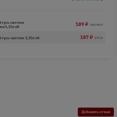
 гусь светлое
189 ₽
254.90 ₽
ое1,35л пб
187 ₽
гусь светлое 1,35л пб
275 ₽
Добавить отзыв