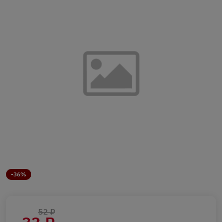
-36%
52 ₽