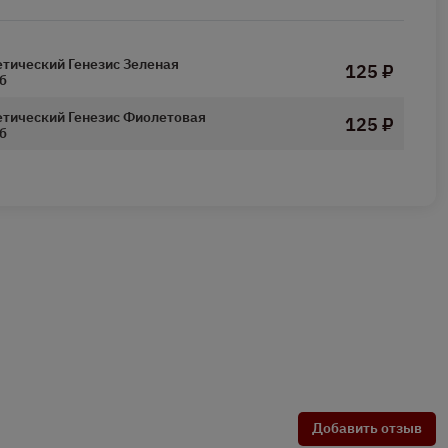
етический Генезис Зеленая
125 ₽
б
етический Генезис Фиолетовая
125 ₽
б
Добавить отзыв