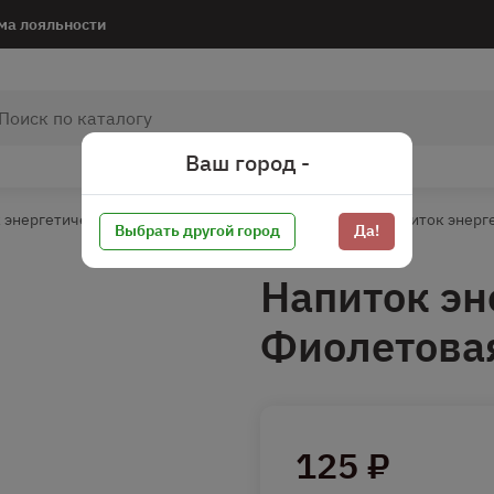
ма лояльности
Ваш город -
 энергетический
Напиток энергетический жб
Напиток энерге
Выбрать другой город
Да!
Напиток эн
Фиолетовая
125 ₽