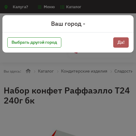
Калуга?
Меню
Каталог
Ваш город -
Выбрать другой город
Да!
+7 (910) 910-70-15
Каталог
Кондитерские изделия
Сладости
Вы здесь:
Набор конфет Раффаэлло Т24
240г бк