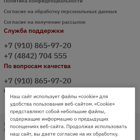
Политика конфиденциальности
Согласие на обработку персональных данных
Согласие на получение рассылок
Служба поддержки
+7 (910) 865-97-20
+7 (4842) 704 555
По вопросам качества
+7 (910) 865-97-20
prazdnichniy40@palmi.ru
Наш сайт использует файлы «cookie» для
удобства пользования веб-сайтом. «Cookie»
представляют собой небольшие файлы,
содержащие информацию о предыдущих
Copyright © 2020 - 2026. Праздничный Стол.
посещениях веб-сайта. Продолжая использовать
Разработка и продвижение -
Vegas Studio
наш сайт, вы даете согласие на их обработку.