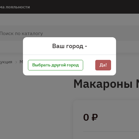
ма лояльности
Ваш город -
дукция
Макароны
Макароны фигурные
Выбрать другой город
Да!
Макароны 
0 ₽