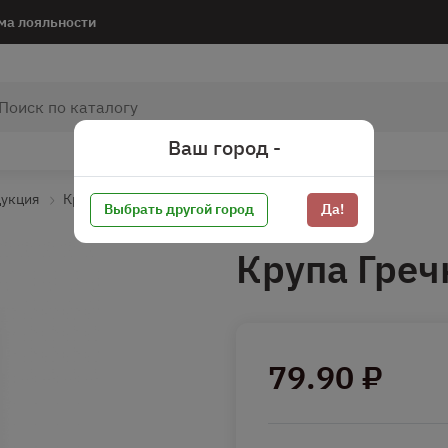
ма лояльности
Ваш город -
дукция
Крупы
Крупа цельно зерновая
Выбрать другой город
Да!
Крупа Греч
79.90 ₽