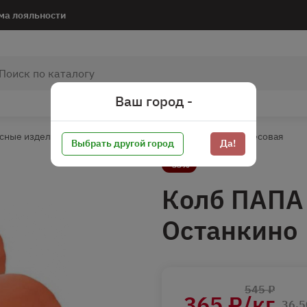
ма лояльности
Ваш город -
сные изделия
Колбаса вареная
Колбаса вареная весовая
Выбрать другой город
Да!
-33%
Колб ПАПА
Останкино
545 ₽
365 ₽/кг
36.5