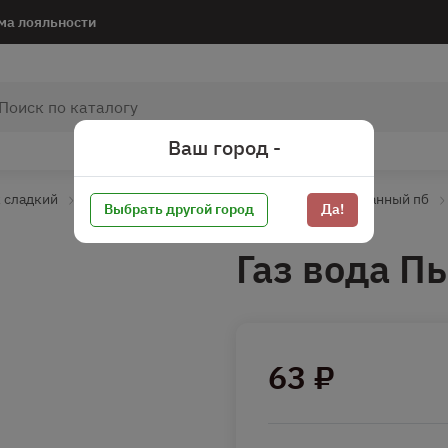
ма лояльности
Ваш город -
 сладкий
Напиток газированный
Напиток газированный пб
Выбрать другой город
Да!
Газ вода П
63 ₽