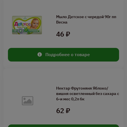
Мыло Детское с чередой 90г пп
Весна
46 ₽
Подробнее о товаре
Нектар Фрутоняня Яблоко/
вишня осветленный без сахара с
6-и мес 0,2л бк
62 ₽