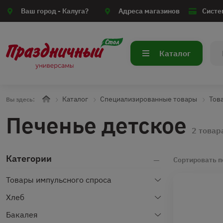
Ваш город -
Калуга?
Адреса магазинов
Систе
Каталог
Каталог
Специализированные товары
Тов
Вы здесь:
Печенье детское
2 товар
Категории
Сортировать п
Товары импульсного спроса
Хлеб
Бакалея