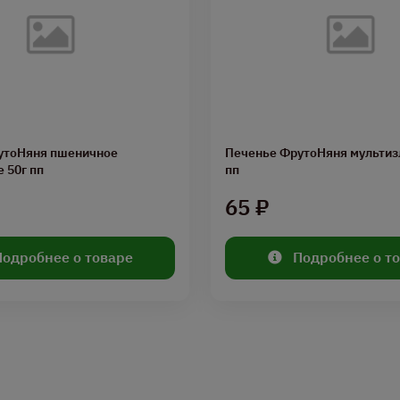
утоНяня пшеничное
Печенье ФрутоНяня мультиз
 50г пп
пп
65 ₽
Подробнее о товаре
Подробнее о т