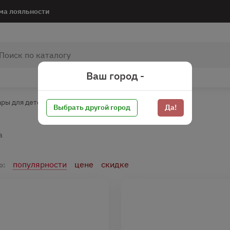
ма лояльности
Ваш город -
ары для детей*
Снеки для детей
Печенье детское
Выбрать другой город
Да!
а
популярности
цене
скидке
о: