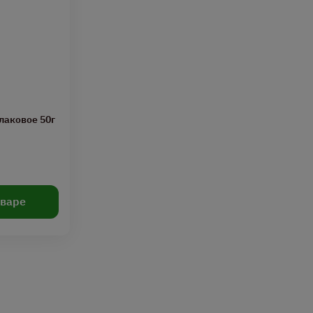
лаковое 50г
оваре