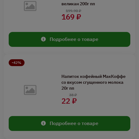
великан 200г пп
199.90 ₽
169 ₽
Подробнее о товаре
-42%
Напиток кофейный МакКоффе
со вкусом сгущенного молока
20г пп
38 ₽
22 ₽
Подробнее о товаре