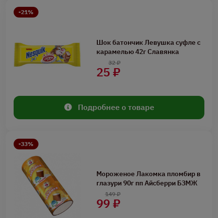
-21%
Шок батончик Левушка суфле с
карамелью 42г Славянка
32 ₽
25 ₽
Подробнее о товаре
-33%
Мороженое Лакомка пломбир в
глазури 90г пп Айсберри БЗМЖ
149 ₽
99 ₽