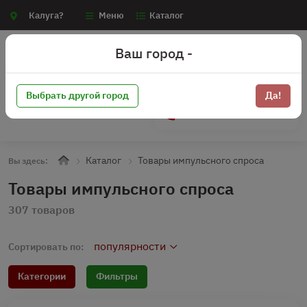
Калуга?
Меню
Каталог
Ваш город -
Выбрать другой город
Да!
+7 (910) 910-70-15
Каталог
Товары импульсного спроса
Вы здесь:
Товары импульсного спроса
307 товаров
популярности
Сортировать по:
Категории
Фильтры