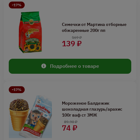
-17%
Семечки от Мартина отборные
обжаренные 200г пп
169 ₽
139 ₽
Подробнее о товаре
-17%
Мороженое Балдежик
шоколадная глазурь/арахис
100г ваф ст ЗМЖ
89.90 ₽
74 ₽