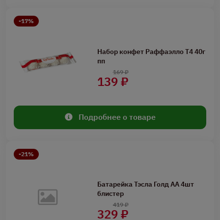
-17%
Набор конфет Раффаэлло Т4 40г
пп
169 ₽
139 ₽
Подробнее о товаре
-21%
Батарейка Тэсла Голд АА 4шт
блистер
419 ₽
329 ₽