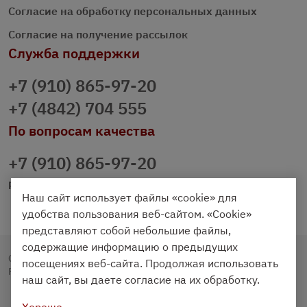
Согласие на обработку персональных данных
Согласие на получение рассылок
Служба поддержки
+7 (910) 865-97-20
+7 (4842) 704 555
По вопросам качества
+7 (910) 865-97-20
prazdnichniy40@palmi.ru
Наш сайт использует файлы «cookie» для
удобства пользования веб-сайтом. «Cookie»
представляют собой небольшие файлы,
содержащие информацию о предыдущих
Copyright © 2020 - 2026. Праздничный Стол.
посещениях веб-сайта. Продолжая использовать
Разработка и продвижение -
Vegas Studio
наш сайт, вы даете согласие на их обработку.