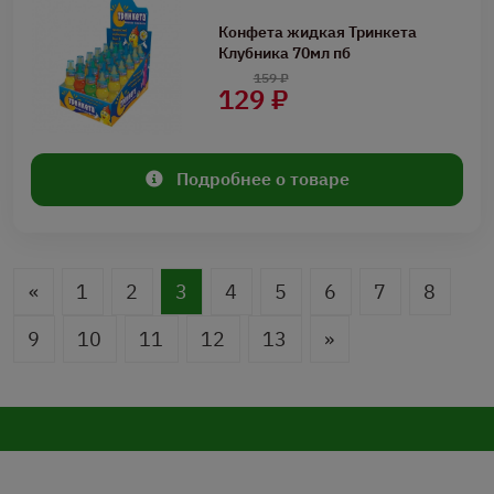
Конфета жидкая Тринкета
Клубника 70мл пб
159 ₽
129 ₽
Подробнее о товаре
«
1
2
3
4
5
6
7
8
9
10
11
12
13
»