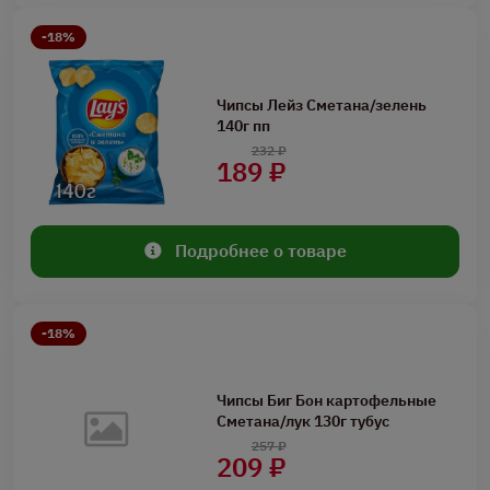
-18%
Чипсы Лейз Сметана/зелень
140г пп
232 ₽
189 ₽
Подробнее о товаре
-18%
Чипсы Биг Бон картофельные
Сметана/лук 130г тубус
257 ₽
209 ₽