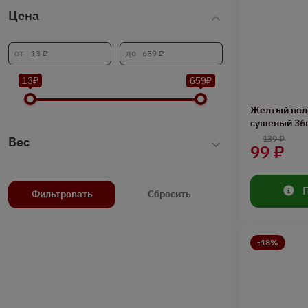
Цена
13₽
659₽
Желтый пол
сушеный 36
139 ₽
Вес
99 ₽
Фильтровать
Сбросить
-18%