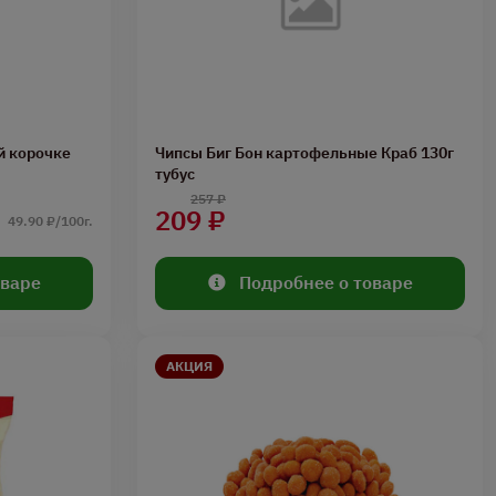
й корочке
Чипсы Биг Бон картофельные Краб 130г
тубус
257 ₽
209 ₽
49.90 ₽/100г.
оваре
Подробнее о товаре
АКЦИЯ