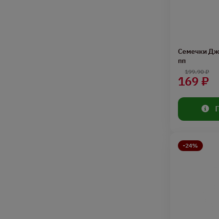
Семечки Дж
пп
199.90 ₽
169 ₽
-24%