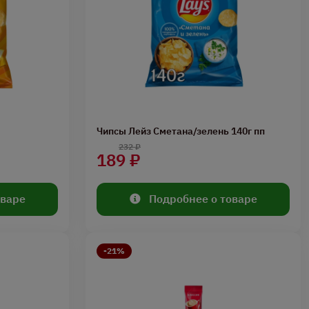
Чипсы Лейз Сметана/зелень 140г пп
232 ₽
189 ₽
оваре
Подробнее о товаре
-21%