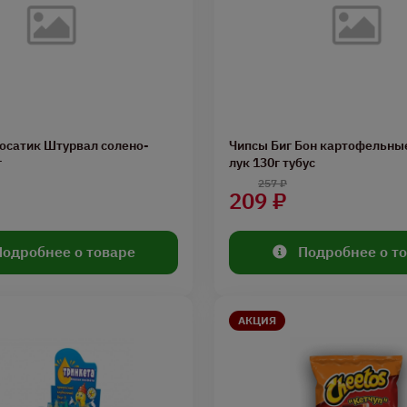
осатик Штурвал солено-
Чипсы Биг Бон картофельны
г
лук 130г тубус
257 ₽
209 ₽
Подробнее о товаре
Подробнее о т
АКЦИЯ