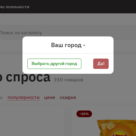
ма лояльности
Ваш город -
Выбрать другой город
Да!
о спроса
310 товаров
популярности
цене
скидке
о:
-18%