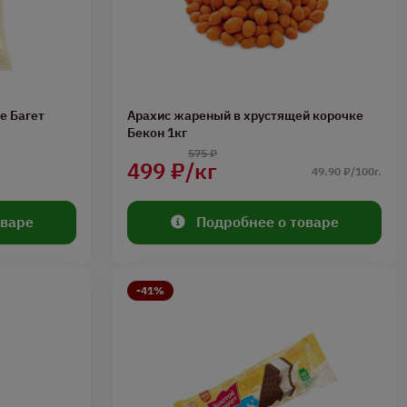
е Багет
Арахис жареный в хрустящей корочке
Бекон 1кг
575 ₽
499 ₽/кг
49.90 ₽/100г.
оваре
Подробнее о товаре
-41%