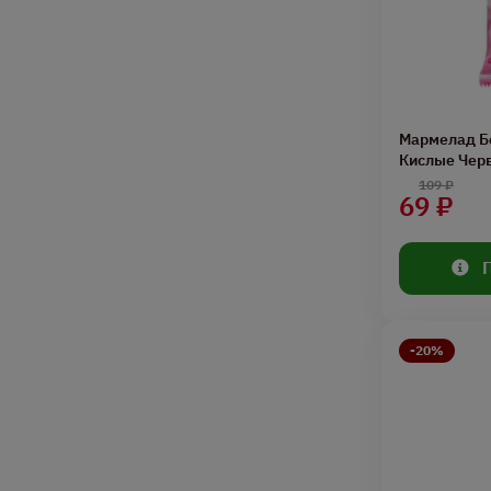
Мармелад Б
Кислые Черв
109 ₽
69 ₽
-20%