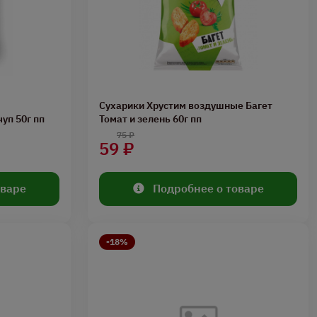
Сухарики Хрустим воздушные Багет
уп 50г пп
Томат и зелень 60г пп
75 ₽
59 ₽
оваре
Подробнее о товаре
-18%