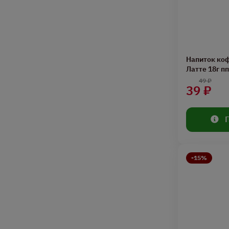
Напиток ко
Латте 18г пп
49 ₽
39 ₽
-15%