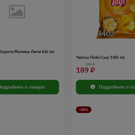
аунти Малина Личи 64г пп
Чипсы Лейз Сыр 140г пп
232 ₽
189 ₽
Подробнее о товаре
Подробнее о т
-18%