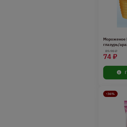
Мороженое 
глазурь/ара
89.90 ₽
74 ₽
-36%