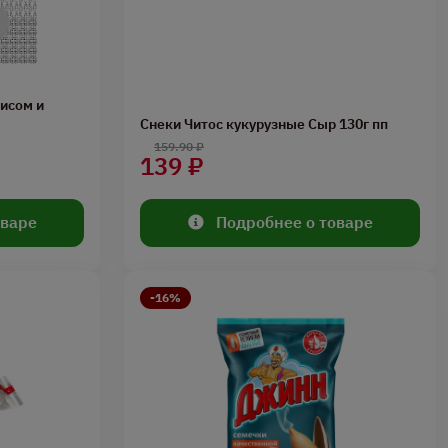
сом и
Снеки Читос кукурузные Сыр 130г пп
159.90 ₽
139 ₽
оваре
Подробнее о товаре
-16%