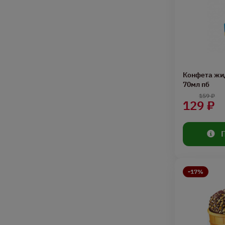
Конфета жи
70мл пб
159 ₽
129 ₽
-17%