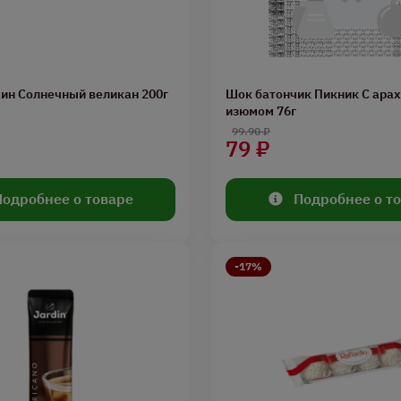
ин Солнечный великан 200г
Шок батончик Пикник С арахи
изюмом 76г
99.90 ₽
79 ₽
Подробнее о товаре
Подробнее о т
-17%