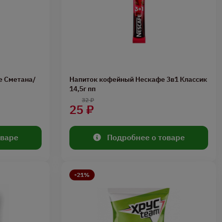
е Сметана/
Напиток кофейный Нескафе 3в1 Классик
14,5г пп
32 ₽
25 ₽
оваре
Подробнее о товаре
-21%