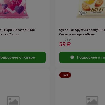
он Пари жевательный
Сухарики Хрустим воздушны
ячки 75г пп
Сырное ассорти 60г пп
75 ₽
59 ₽
Подробнее о товаре
Подробнее о т
-36%