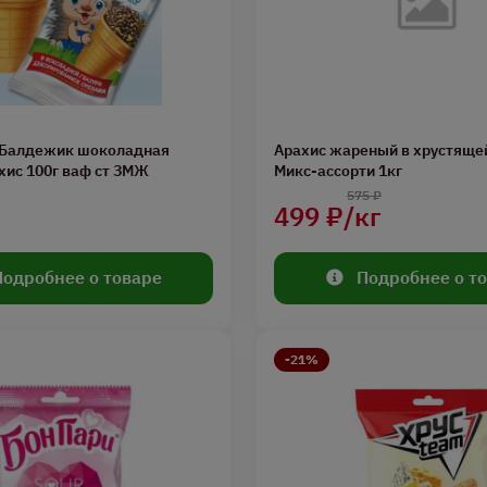
Балдежик шоколадная
Арахис жареный в хрустяще
хис 100г ваф ст ЗМЖ
Микс-ассорти 1кг
575 ₽
499 ₽/кг
Подробнее о товаре
Подробнее о т
-21%