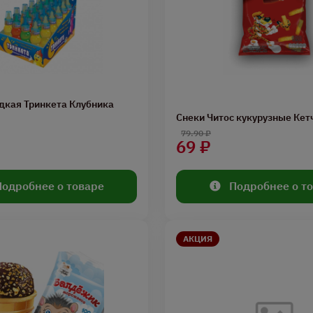
дкая Тринкета Клубника
Снеки Читос кукурузные Кетч
79.90 ₽
69 ₽
Подробнее о товаре
Подробнее о т
АКЦИЯ