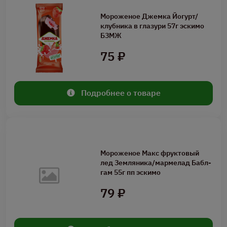
Мороженое Джемка Йогурт/
клубника в глазури 57г эскимо
БЗМЖ
75 ₽
Подробнее о товаре
Мороженое Макс фруктовый
лед Земляника/мармелад Бабл-
гам 55г пп эскимо
79 ₽