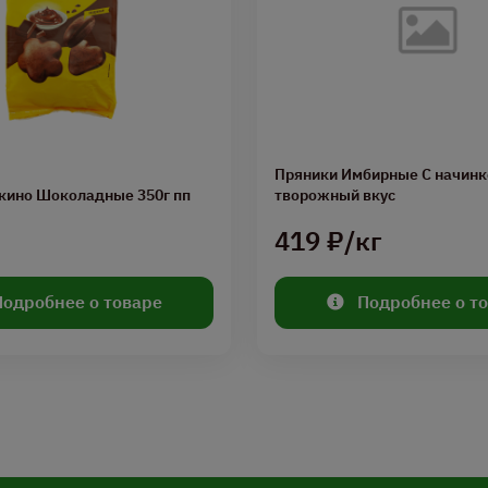
Пряники Имбирные С начинк
кино Шоколадные 350г пп
творожный вкус
419 ₽/кг
Подробнее о товаре
Подробнее о т