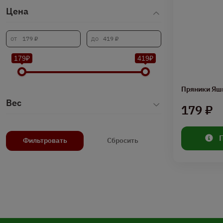
Цена
179₽
419₽
Пряники Яш
Вес
179 ₽
Фильтровать
Сбросить