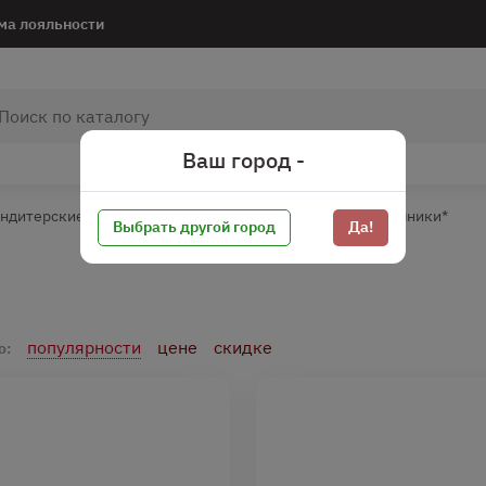
ма лояльности
Ваш город -
ндитерские изделия
Печенье/Вафли/Пряники
Пряники*
Выбрать другой город
Да!
популярности
цене
скидке
о: