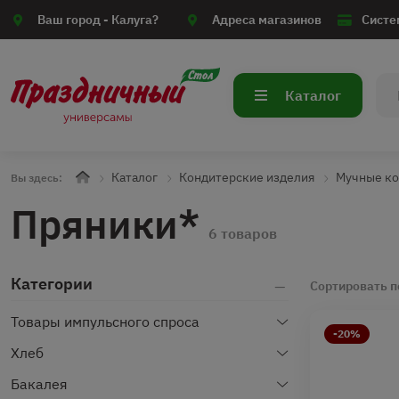
Ваш город -
Калуга?
Адреса магазинов
Систе
Каталог
Каталог
Кондитерские изделия
Мучные ко
Вы здесь:
Пряники*
6 товаров
Категории
Сортировать п
Товары импульсного спроса
-20%
Хлеб
Бакалея