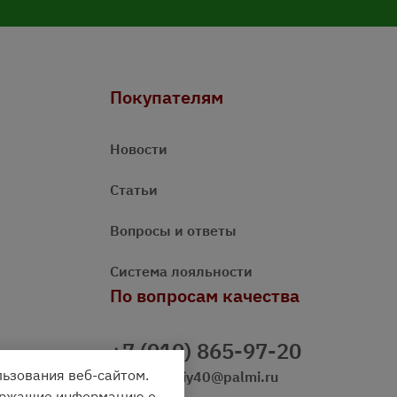
Покупателям
Новости
Статьи
Вопросы и ответы
Система лояльности
По вопросам качества
+7 (910) 865-97-20
льзования веб-сайтом.
prazdnichniy40@palmi.ru
держащие информацию о