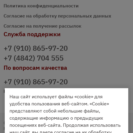
Политика конфиденциальности
Согласие на обработку персональных данных
Согласие на получение рассылок
Служба поддержки
+7 (910) 865-97-20
+7 (4842) 704 555
По вопросам качества
+7 (910) 865-97-20
prazdnichniy40@palmi.ru
Наш сайт использует файлы «cookie» для
удобства пользования веб-сайтом. «Cookie»
представляют собой небольшие файлы,
содержащие информацию о предыдущих
Copyright © 2020 - 2026. Праздничный Стол.
посещениях веб-сайта. Продолжая использовать
Разработка и продвижение -
Vegas Studio
наш сайт, вы даете согласие на их обработку.