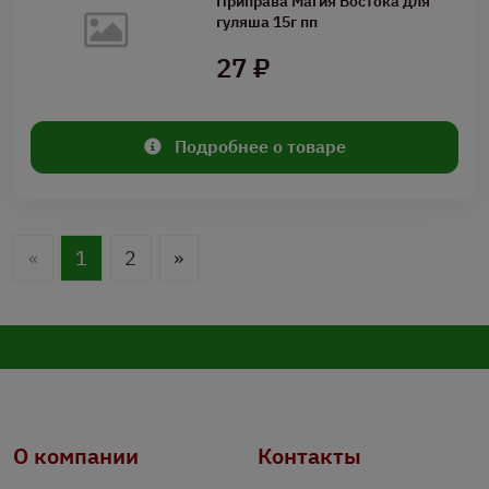
Приправа Магия Востока для
гуляша 15г пп
27 ₽
Подробнее о товаре
«
1
2
»
О компании
Контакты