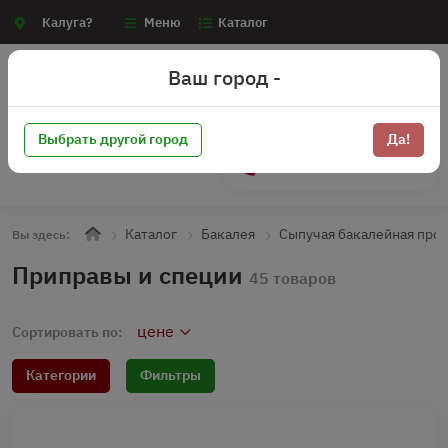
Калуга?
Меню
Каталог
Ваш город -
Выбрать другой город
Да!
+7 (910) 910-70-15
Каталог
Бакалея
Сыпучая бакалейная про
Вы здесь:
Приправы и специи
45 товаров
цене
Сортировать по:
Категории
Фильтры