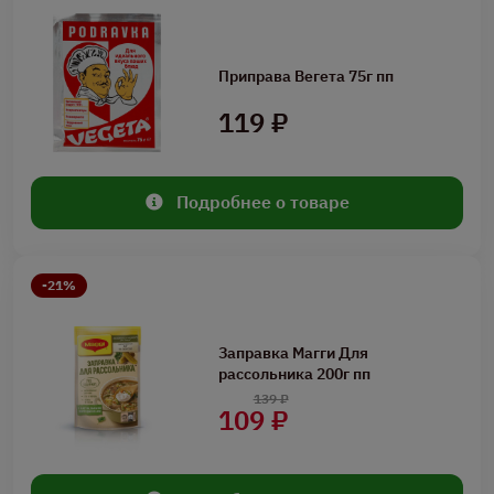
Приправа Вегета 75г пп
119 ₽
Подробнее о товаре
-21%
Заправка Магги Для
рассольника 200г пп
139 ₽
109 ₽