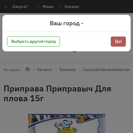
Калуга?
Меню
Каталог
Ваш город -
Выбрать другой город
Да!
+7 (910) 910-70-15
Каталог
Бакалея
Сыпучая бакалейная про
Вы здесь:
Приправа Приправыч Для
плова 15г