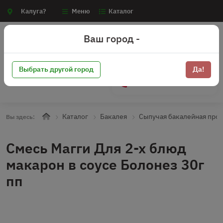
Калуга?
Меню
Каталог
Ваш город -
Выбрать другой город
Да!
+7 (910) 910-70-15
Каталог
Бакалея
Сыпучая бакалейная про
Вы здесь:
Смесь Магги Для 2-х блюд
макарон в соусе Болонез 30г
пп