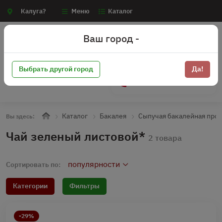
Калуга?
Меню
Каталог
Ваш город -
Выбрать другой город
Да!
+7 (910) 910-70-15
Каталог
Бакалея
Сыпучая бакалейная про
Вы здесь:
Чай зеленый листовой*
2 товара
популярности
Сортировать по:
Категории
Фильтры
-29%