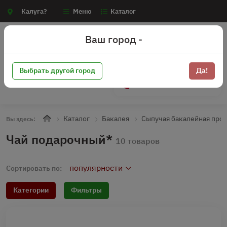
Калуга?
Меню
Каталог
Ваш город -
Выбрать другой город
Да!
+7 (910) 910-70-15
Каталог
Бакалея
Сыпучая бакалейная про
Вы здесь:
Чай подарочный*
10 товаров
популярности
Сортировать по:
Категории
Фильтры